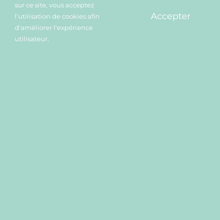
sur ce site, vous acceptez
Troubles de l’alimentation
Accepter
l’utilisation de cookies afin
d'améliorer l'expérience
utilisateur.
Prestations
Bilans et séances
Pour les professionnels
Pour les parents
Tarifs et financements