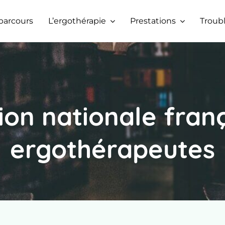
parcours
L’ergothérapie
Prestations
Troubl
ion nationale fran
ergothérapeutes