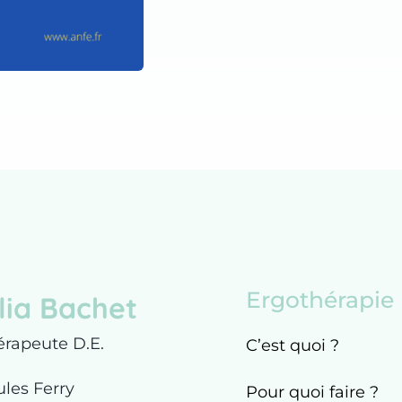
Ergothérapie
lia Bachet
érapeute D.E.
C’est quoi ?
ules Ferry
Pour quoi faire ?